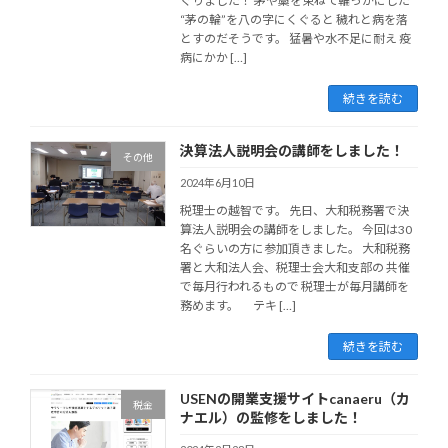
ぐりました！ 茅や藁を束ねて輪っかにした
“茅の輪”を八の字にくぐると 穢れと病を落
とすのだそうです。 猛暑や水不足に耐え 疫
病にかか […]
続きを読む
決算法人説明会の講師をしました！
その他
2024年6月10日
税理士の越智です。 先日、大和税務署で決
算法人説明会の講師をしました。 今回は30
名ぐらいの方に参加頂きました。 大和税務
署と大和法人会、税理士会大和支部の 共催
で毎月行われるもので 税理士が毎月講師を
務めます。 テキ […]
続きを読む
USENの開業支援サイトcanaeru（カ
税金
ナエル）の監修をしました！