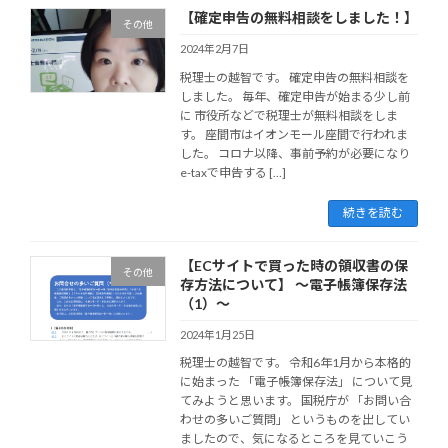
【確定申告の無料相談をしました！】
その他
2024年2月7日
税理士の越智です。 確定申告の無料相談を
しました。 毎年、確定申告が始まる少し前
に 市役所などで税理士が無料相談をしま
す。 座間市はイオンモール座間で行われま
した。 コロナ以降、事前予約が必要になり
e-taxで申告する […]
続きを読む
【ECサイトで買った時の領収書の保
その他
存方法について】 ～電子帳簿保存法
（1）～
2024年1月25日
税理士の越智です。 令和6年1月から本格的
に始まった 「電子帳簿保存法」 について見
てみようと思います。 国税庁が 「お問い合
わせの多いご質問」 というものを出してい
ましたので、気になるところを見ていこう