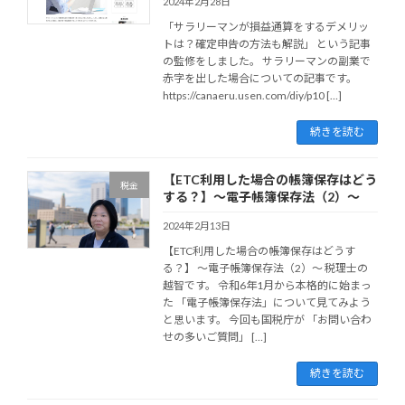
2024年2月28日
「サラリーマンが損益通算をするデメリッ
トは？確定申告の方法も解説」 という記事
の監修をしました。 サラリーマンの副業で
赤字を出した場合についての記事です。
https://canaeru.usen.com/diy/p10 […]
続きを読む
【ETC利用した場合の帳簿保存はどう
税金
する？】～電子帳簿保存法（2）～
2024年2月13日
【ETC利用した場合の帳簿保存はどうす
る？】 ～電子帳簿保存法（2）～ 税理士の
越智です。 令和6年1月から本格的に始まっ
た 「電子帳簿保存法」について見てみよう
と思います。 今回も国税庁が 「お問い合わ
せの多いご質問」 […]
続きを読む