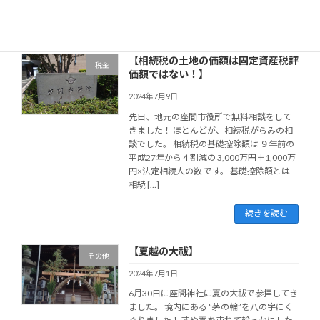
続きを読む
【相続税の土地の価額は固定資産税評
税金
価額ではない！】
2024年7月9日
先日、地元の座間市役所で無料相談をして
きました！ ほとんどが、相続税がらみの相
談でした。 相続税の基礎控除額は ９年前の
平成27年から４割減の 3,000万円＋1,000万
円×法定相続人の数 です。 基礎控除額とは
相続 […]
続きを読む
【夏越の大祓】
その他
2024年7月1日
6月30日に座間神社に夏の大祓で参拝してき
ました。 境内にある “茅の輪”を八の字にく