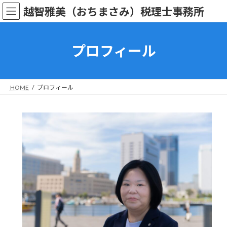
コ
ナ
越智雅美（おちまさみ）税理士事務所
ン
ビ
テ
ゲ
ン
ー
ツ
シ
プロフィール
へ
ョ
ス
ン
キ
に
ッ
移
HOME
プロフィール
プ
動