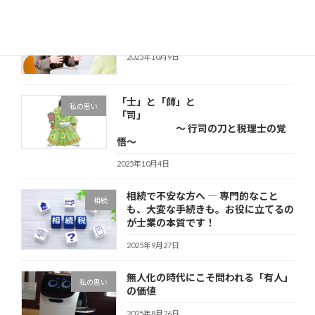
税理士会の無料相談を担当して思った
その他
こと
2025年10月9日
「士」と「師」と
私の思い
「司」
～ 行司の刀と税理士の覚
悟～
2025年10月4日
相続で不安な方へ ― 専門的なこと
相続
も、大変な手続きも。お役に立てるの
が士業の本質です！
2025年9月27日
無人化の時代にこそ問われる「有人」
私の思い
の価値
2025年8月26日