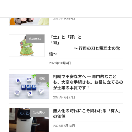
税理士会の無料相談を担当して思った
その他
こと
2025年10月9日
「士」と「師」と
私の思い
「司」
～ 行司の刀と税理士の覚
悟～
2025年10月4日
相続で不安な方へ ― 専門的なこと
相続
も、大変な手続きも。お役に立てるの
が士業の本質です！
2025年9月27日
無人化の時代にこそ問われる「有人」
私の思い
の価値
2025年8月26日