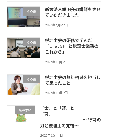
新設法人説明会の講師をさせ
その他
ていただきました!
2026年6月29日
税理士会の研修で学んだ
その他
「ChatGPTと税理士業務の
これから」
2025年10月23日
税理士会の無料相談を担当し
その他
て思ったこと
2025年10月9日
「士」と「師」と
私の思い
「司」
～ 行司の
刀と税理士の覚悟～
2025年10月4日