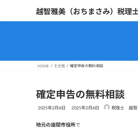
コ
ナ
越智雅美（おちまさみ）税理
ン
ビ
テ
ゲ
ン
ー
ツ
シ
へ
ョ
ス
ン
キ
に
ッ
移
HOME
その他
確定申告の無料相談
プ
動
確定申告の無料相談
最
2025年2月6日
2025年2月6日
税理士 越智
終
更
地元の座間市役所
で
新
日
時