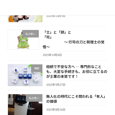
税理士会の無料相談を担当して思った
その他
こと
2025年10月9日
「士」と「師」と
私の思い
「司」
～ 行司の刀と税理士の覚
悟～
2025年10月4日
相続で不安な方へ ― 専門的なこと
相続
も、大変な手続きも。お役に立てるの
が士業の本質です！
2025年9月27日
無人化の時代にこそ問われる「有人」
私の思い
の価値
2025年8月26日