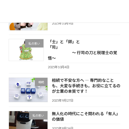
税理士会の無料相談を担当して思った
その他
こと
2025年10月9日
「士」と「師」と
私の思い
「司」
～ 行司の刀と税理士の覚
悟～
2025年10月4日
相続で不安な方へ ― 専門的なこと
相続
も、大変な手続きも。お役に立てるの
が士業の本質です！
2025年9月27日
無人化の時代にこそ問われる「有人」
私の思い
の価値
2025年8月26日