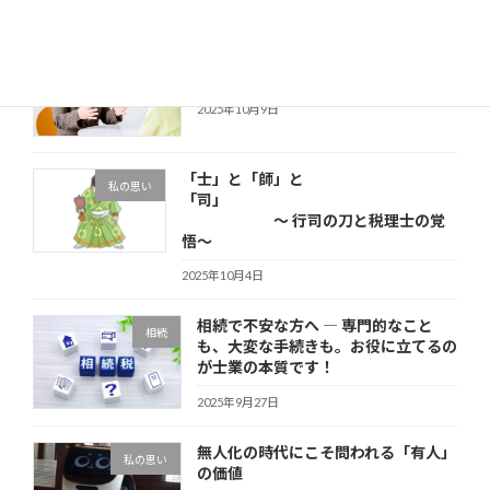
税理士会の無料相談を担当して思った
その他
こと
2025年10月9日
「士」と「師」と
私の思い
「司」
～ 行司の刀と税理士の覚
悟～
2025年10月4日
相続で不安な方へ ― 専門的なこと
相続
も、大変な手続きも。お役に立てるの
が士業の本質です！
2025年9月27日
無人化の時代にこそ問われる「有人」
私の思い
の価値