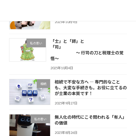
税理士会の無料相談を担当して思った
その他
こと
2025年10月9日
「士」と「師」と
私の思い
「司」
～ 行司の刀と税理士の覚
悟～
2025年10月4日
相続で不安な方へ ― 専門的なこと
相続
も、大変な手続きも。お役に立てるの
が士業の本質です！
2025年9月27日
無人化の時代にこそ問われる「有人」
私の思い
の価値
2025年8月26日