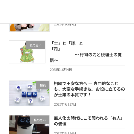
税理士会の無料相談を担当して思った
その他
こと
2025年10月9日
「士」と「師」と
私の思い
「司」
～ 行司の刀と税理士の覚
悟～
2025年10月4日
相続で不安な方へ ― 専門的なこと
相続
も、大変な手続きも。お役に立てるの
が士業の本質です！
2025年9月27日
無人化の時代にこそ問われる「有人」
私の思い
の価値
2025年8月26日