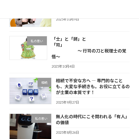
税理士会の無料相談を担当して思った
その他
こと
2025年10月9日
「士」と「師」と
私の思い
「司」
～ 行司の刀と税理士の覚
悟～
2025年10月4日
相続で不安な方へ ― 専門的なこと
相続
も、大変な手続きも。お役に立てるの
が士業の本質です！
2025年9月27日
無人化の時代にこそ問われる「有人」
私の思い
の価値
2025年8月26日