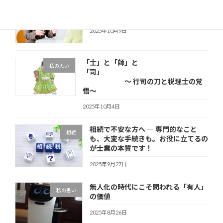
税理士会の無料相談を担当して思った
その他
こと
2025年10月9日
「士」と「師」と
私の思い
「司」
～ 行司の刀と税理士の覚
悟～
2025年10月4日
相続で不安な方へ ― 専門的なこと
相続
も、大変な手続きも。お役に立てるの
が士業の本質です！
2025年9月27日
無人化の時代にこそ問われる「有人」
私の思い
の価値
2025年8月26日