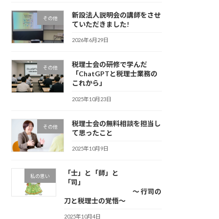
新設法人説明会の講師をさせ
その他
ていただきました!
2026年6月29日
税理士会の研修で学んだ
その他
「ChatGPTと税理士業務の
これから」
2025年10月23日
税理士会の無料相談を担当し
その他
て思ったこと
2025年10月9日
「士」と「師」と
私の思い
「司」
～ 行司の
刀と税理士の覚悟～
2025年10月4日