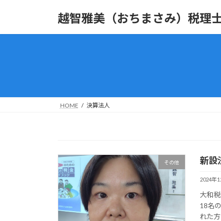
コ
ナ
越智雅美（おちまさみ）税理
ン
ビ
テ
ゲ
ン
ー
ツ
シ
へ
ョ
ス
ン
キ
に
ッ
移
HOME
決算法人
プ
動
新設
その他
2024年
大和税
18名
れた方