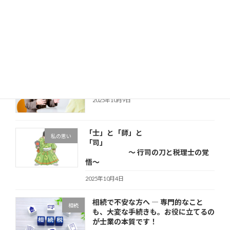
税理士会の研修で学んだ「ChatGPT
その他
と税理士業務のこれから」
2025年10月23日
税理士会の無料相談を担当して思った
その他
こと
2025年10月9日
「士」と「師」と
私の思い
「司」
～ 行司の刀と税理士の覚
悟～
2025年10月4日
相続で不安な方へ ― 専門的なこと
相続
も、大変な手続きも。お役に立てるの
が士業の本質です！