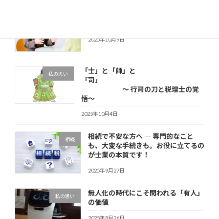
税理士会の無料相談を担当して思った
その他
こと
2025年10月9日
「士」と「師」と
私の思い
「司」
～ 行司の刀と税理士の覚
悟～
2025年10月4日
相続で不安な方へ ― 専門的なこと
相続
も、大変な手続きも。お役に立てるの
が士業の本質です！
2025年9月27日
無人化の時代にこそ問われる「有人」
私の思い
の価値
2025年8月26日